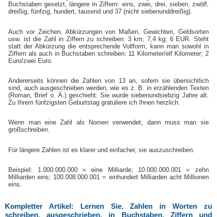
Buchstaben gesetzt, längere in Ziffern: eins, zwei, drei, sieben, zwölf,
dreißig, fünfzig, hundert, tausend und 37 (nicht siebenunddreißig).
Auch vor Zeichen, Abkürzungen von Maßen, Gewichten, Geldsorten
usw. ist die Zahl in Ziffern zu schreiben: 3 km; 7,4 kg; 6 EUR. Steht
statt der Abkürzung die entsprechende Vollform, kann man sowohl in
Ziffern als auch in Buchstaben schreiben: 11 Kilometer/elf Kilometer; 2
Euro/zwei Euro.
Andererseits können die Zahlen von 13 an, sofern sie übersichtlich
sind, auch ausgeschrieben werden, wie es z. B. in erzählenden Texten
(Roman, Brief o. Ä.) geschieht: Sie wurde siebenundsiebzig Jahre alt.
Zu Ihrem fünfzigsten Geburtstag gratuliere ich Ihnen herzlich.
Wenn man eine Zahl als Nomen verwendet, dann muss man sie
großschreiben.
Für längere Zahlen ist es klarer und einfacher, sie auszuschreiben.
Beispiel: 1.000.000.000 = eine Milliarde; 10.000.000.001 = zehn
Milliarden eins; 100.008.000.001 = einhundert Milliarden acht Millionen
eins.
Kompletter Artikel: Lernen Sie, Zahlen in Worten zu
schreiben, ausgeschrieben, in Buchstaben. Ziffern und