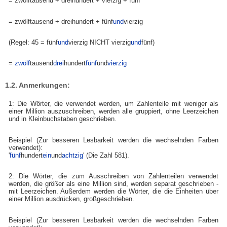
= zwölftausend + dreihundert + vierzig + fünf
= zwölftausend + dreihundert + fünf
und
vierzig
(Regel: 45 = fünf
und
vierzig NICHT vierzig
und
fünf)
=
zwölf
tausend
drei
hundert
fünf
und
vierzig
1.2. Anmerkungen:
1: Die Wörter, die verwendet werden, um Zahlenteile mit weniger als
einer Million auszuschreiben, werden alle gruppiert, ohne Leerzeichen
und in Kleinbuchstaben geschrieben.
Beispiel (Zur besseren Lesbarkeit werden die wechselnden Farben
verwendet):
'
fünf
hundert
ein
und
achtzig
' (Die Zahl 581).
2: Die Wörter, die zum Ausschreiben von Zahlenteilen verwendet
werden, die größer als eine Million sind, werden separat geschrieben -
mit Leerzeichen. Außerdem werden die Wörter, die die Einheiten über
einer Million ausdrücken, großgeschrieben.
Beispiel (Zur besseren Lesbarkeit werden die wechselnden Farben