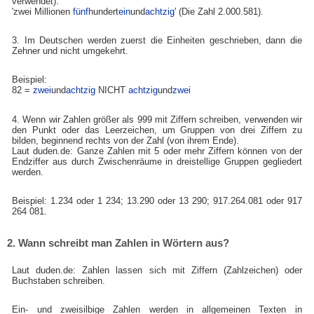
verwendet):
'zwei Millionen
fünf
hundert
ein
und
achtzig
' (Die Zahl 2.000.581).
3. Im Deutschen werden zuerst die Einheiten geschrieben, dann die
Zehner und nicht umgekehrt.
Beispiel:
82 =
zwei
und
achtzig
NICHT
achtzig
und
zwei
4. Wenn wir Zahlen größer als 999 mit Ziffern schreiben, verwenden wir
den Punkt oder das Leerzeichen, um Gruppen von drei Ziffern zu
bilden, beginnend rechts von der Zahl (von ihrem Ende).
Laut duden.de: Ganze Zahlen mit 5 oder mehr Ziffern können von der
Endziffer aus durch Zwischenräume in dreistellige Gruppen gegliedert
werden.
Beispiel: 1.234 oder 1 234; 13.290 oder 13 290; 917.264.081 oder 917
264 081.
2. Wann schreibt man Zahlen in Wörtern aus?
Laut duden.de: Zahlen lassen sich mit Ziffern (Zahlzeichen) oder
Buchstaben schreiben.
Ein- und zweisilbige Zahlen werden in allgemeinen Texten in