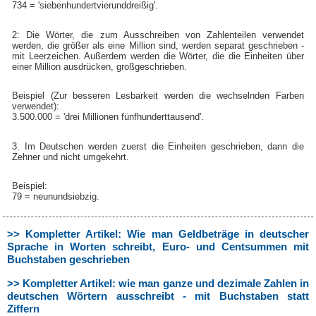
734 = '
sieben
hundert
vier
und
dreißig
'.
2: Die Wörter, die zum Ausschreiben von Zahlenteilen verwendet
werden, die größer als eine Million sind, werden separat geschrieben -
mit Leerzeichen. Außerdem werden die Wörter, die die Einheiten über
einer Million ausdrücken, großgeschrieben.
Beispiel (Zur besseren Lesbarkeit werden die wechselnden Farben
verwendet):
3.500.000 = 'drei Millionen
fünf
hundert
tausend
'.
3. Im Deutschen werden zuerst die Einheiten geschrieben, dann die
Zehner und nicht umgekehrt.
Beispiel:
79 =
neun
und
siebzig
.
>> Kompletter Artikel: Wie man Geldbeträge in deutscher
Sprache in Worten schreibt, Euro- und Centsummen mit
Buchstaben geschrieben
>> Kompletter Artikel: wie man ganze und dezimale Zahlen in
deutschen Wörtern ausschreibt - mit Buchstaben statt
Ziffern