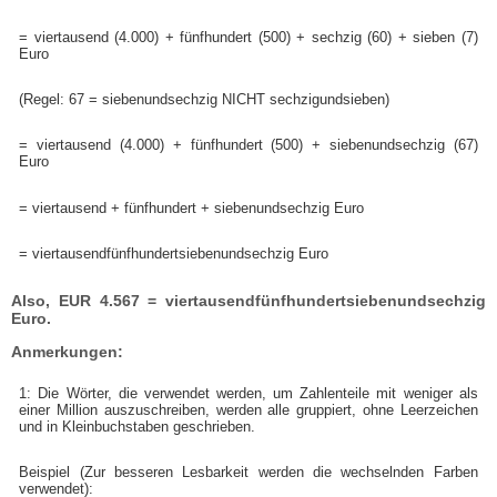
=
vier
tausend (4.000) +
fünf
hundert (500) + sechzig (60) + sieben (7)
Euro
(Regel: 67 = sieben
und
sechzig NICHT sechzig
und
sieben)
=
vier
tausend (4.000) +
fünf
hundert
(500) + sieben
und
sechzig
(67)
Euro
=
vier
tausend +
fünf
hundert
+ sieben
und
sechzig
Euro
=
vier
tausend
fünf
hundert
sieben
und
sechzig
Euro
Also, EUR 4.567 =
vier
tausend
fünf
hundert
sieben
und
sechzig
Euro.
Anmerkungen:
1: Die Wörter, die verwendet werden, um Zahlenteile mit weniger als
einer Million auszuschreiben, werden alle gruppiert, ohne Leerzeichen
und in Kleinbuchstaben geschrieben.
Beispiel (Zur besseren Lesbarkeit werden die wechselnden Farben
verwendet):