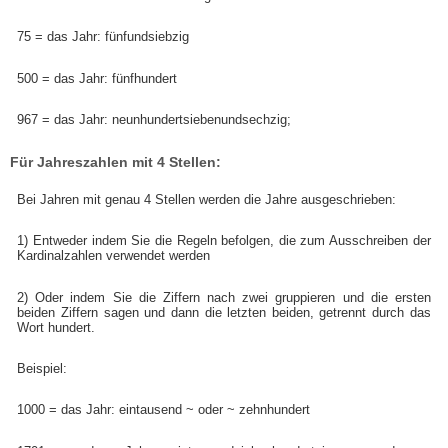
75 = das Jahr:
fünf
und
siebzig
500 = das Jahr:
fünf
hundert
967 = das Jahr:
neun
hundert
sieben
und
sechzig
;
Für Jahreszahlen mit 4 Stellen:
Bei Jahren mit genau 4 Stellen werden die Jahre ausgeschrieben:
1) Entweder indem Sie die Regeln befolgen, die zum Ausschreiben der
Kardinalzahlen verwendet werden
2) Oder indem Sie die Ziffern nach zwei gruppieren und die ersten
beiden Ziffern sagen und dann die letzten beiden, getrennt durch das
Wort hundert.
Beispiel:
1000 = das Jahr:
ein
tausend
~ oder ~
zehn
hundert