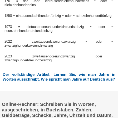
1701 = das Jahr:
ein
tausend
sieben
hundert
eins
~ oder ~
siebzehn
hundert
eins
1850 =
ein
tausend
acht
hundert
fünfzig
~ oder ~
achtzehn
hundert
fünfzig
1973 =
ein
tausend
neun
hundert
drei
und
siebzig
~ oder ~
neunzehn
hundert
drei
und
siebzig
2022 =
zwei
tausend
zwei
und
zwanzig
~ oder ~
zwanzig
hundert
zwei
und
zwanzig
2023 =
zwei
tausend
drei
und
zwanzig
~ oder ~
zwanzig
hundert
drei
und
zwanzig
Der vollständige Artikel: Lernen Sie, wie man Jahre in
Worten ausschreibt. Wie spricht man Jahre auf Deutsch aus?
Online-Rechner: Schreiben Sie in Worten,
ausgeschrieben, in Buchstaben, Zahlen,
Geldbeträge, Schecks, Jahre, Uhrzeit und Datum.