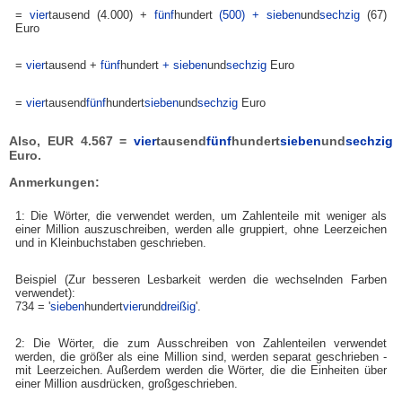
=
vier
tausend (4.000) +
fünf
hundert
(500) + sieben
und
sechzig
(67)
Euro
=
vier
tausend +
fünf
hundert
+ sieben
und
sechzig
Euro
=
vier
tausend
fünf
hundert
sieben
und
sechzig
Euro
Also, EUR 4.567 =
vier
tausend
fünf
hundert
sieben
und
sechzig
Euro.
Anmerkungen:
1: Die Wörter, die verwendet werden, um Zahlenteile mit weniger als
einer Million auszuschreiben, werden alle gruppiert, ohne Leerzeichen
und in Kleinbuchstaben geschrieben.
Beispiel (Zur besseren Lesbarkeit werden die wechselnden Farben
verwendet):
734 = '
sieben
hundert
vier
und
dreißig
'.
2: Die Wörter, die zum Ausschreiben von Zahlenteilen verwendet
werden, die größer als eine Million sind, werden separat geschrieben -
mit Leerzeichen. Außerdem werden die Wörter, die die Einheiten über
einer Million ausdrücken, großgeschrieben.