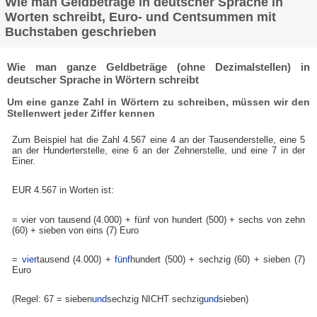
Wie man Geldbeträge in deutscher Sprache in
Worten schreibt, Euro- und Centsummen mit
Buchstaben geschrieben
Wie man ganze Geldbeträge (ohne Dezimalstellen) in
deutscher Sprache in Wörtern schreibt
Um eine ganze Zahl in Wörtern zu schreiben, müssen wir den
Stellenwert jeder Ziffer kennen
Zum Beispiel hat die Zahl 4.567 eine 4 an der Tausenderstelle, eine 5
an der Hunderterstelle, eine 6 an der Zehnerstelle, und eine 7 in der
Einer.
EUR 4.567 in Worten ist:
= vier von tausend (4.000) + fünf von hundert (500) + sechs von zehn
(60) + sieben von eins (7) Euro
=
vier
tausend (4.000) +
fünf
hundert (500) + sechzig (60) + sieben (7)
Euro
(Regel: 67 = sieben
und
sechzig NICHT sechzig
und
sieben)