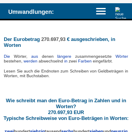
Umwandlungen:
Der Eurobetrag
270.697,93
€ ausgeschrieben, in
Worten
Die
Wörter,
aus
denen
längere
zusammengesetzte
Wörter
bestehen,
werden
abwechselnd
in
zwei
Farben
eingefärbt.
Lesen Sie auch die Endnoten zum Schreiben von Geldbeträgen in
Worten, mit Buchstaben.
Wie schreibt man den Euro-Betrag in Zahlen und in
Worten?
270.697,93 EUR
Typische Schreibweise von Euro-Beträgen in Worten:
zwei
hundert
siebzig
tausend
sechs
hundert
sieben
und
neunzig