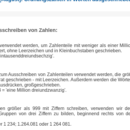
sschreiben von Zahlen:
 verwendet werden, um Zahlenteile mit weniger als einer Mill
ert, ohne Leerzeichen und in Kleinbuchstaben geschrieben.
'eintausenddreiundsechzig'.
 zum Ausschreiben von Zahlenteilen verwendet werden, die größ
at geschrieben - mit Leerzeichen. Außerdem werden die Wörter
 ausdrücken, großgeschrieben.
 = 'eine Million dreiundzwanzig'.
en größer als 999 mit Ziffern schreiben, verwenden wir d
ruppen von drei Ziffern zu bilden, beginnend rechts von d
er 1 234; 1.264.081 oder 1 264 081.