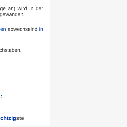
lge an) wird in der
gewandelt.
den
abwechselnd
in
chstaben.
:
chtzig
ste