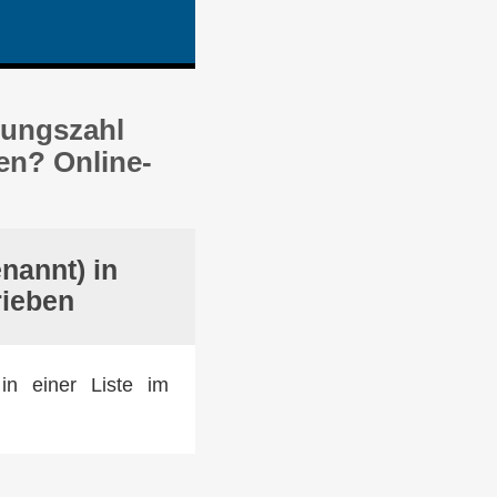
nungszahl
en? Online-
nannt) in
rieben
in einer Liste im