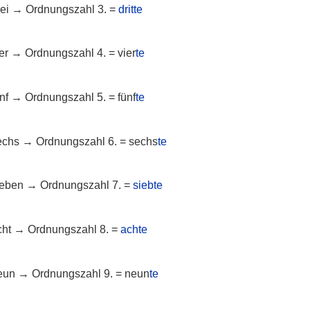
rei → Ordnungszahl 3. =
dritte
ier → Ordnungszahl 4. = vier
te
ünf → Ordnungszahl 5. = fünf
te
sechs → Ordnungszahl 6. = sechs
te
sieben → Ordnungszahl 7. =
siebte
acht → Ordnungszahl 8. =
achte
neun → Ordnungszahl 9. = neun
te