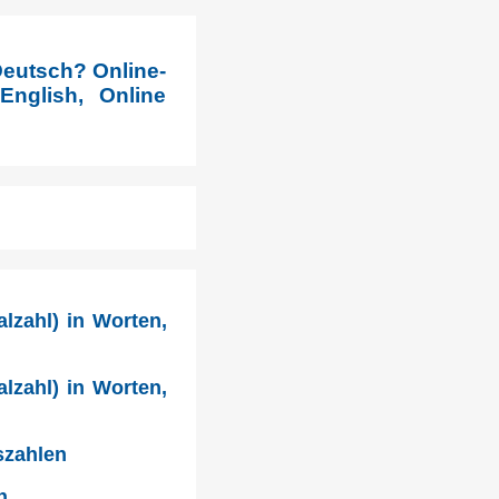
Deutsch? Online-
nglish, Online
lzahl) in Worten,
lzahl) in Worten,
szahlen
n