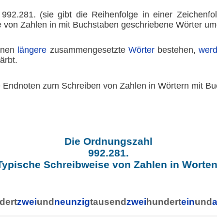
92.281. (sie gibt die Reihenfolge in einer Zeichenfo
 von Zahlen in mit Buchstaben geschriebene Wörter um
nen
längere
zusammengesetzte
Wörter
bestehen,
wer
ärbt.
e Endnoten zum Schreiben von Zahlen in Wörtern mit Bu
Die Ordnungszahl
992.281.
Typische Schreibweise von Zahlen in Worten
dert
zwei
und
neunzig
tausend
zwei
hundert
ein
und
a