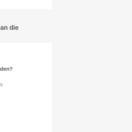
an die
rden?
n: