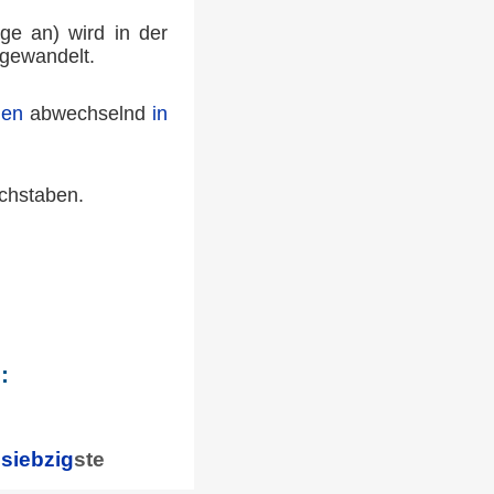
lge an) wird in der
gewandelt.
den
abwechselnd
in
chstaben.
:
d
siebzig
ste