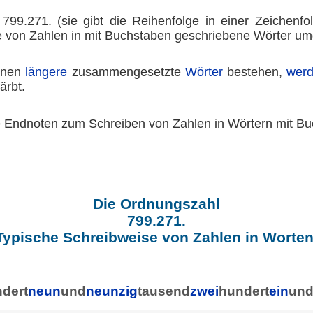
99.271. (sie gibt die Reihenfolge in einer Zeichenfo
 von Zahlen in mit Buchstaben geschriebene Wörter um
nen
längere
zusammengesetzte
Wörter
bestehen,
wer
ärbt.
e Endnoten zum Schreiben von Zahlen in Wörtern mit Bu
Die Ordnungszahl
799.271.
Typische Schreibweise von Zahlen in Worten
dert
neun
und
neunzig
tausend
zwei
hundert
ein
un