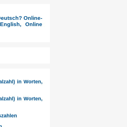
Deutsch? Online-
nglish, Online
lzahl) in Worten,
lzahl) in Worten,
szahlen
n