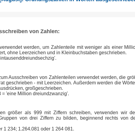
sschreiben von Zahlen:
 verwendet werden, um Zahlenteile mit weniger als einer Mill
ert, ohne Leerzeichen und in Kleinbuchstaben geschrieben.
'eintausenddreiundsechzig'.
 zum Ausschreiben von Zahlenteilen verwendet werden, die größ
at geschrieben - mit Leerzeichen. Außerdem werden die Wörter
 ausdrücken, großgeschrieben.
 = 'eine Million dreiundzwanzig'.
en größer als 999 mit Ziffern schreiben, verwenden wir d
ruppen von drei Ziffern zu bilden, beginnend rechts von d
er 1 234; 1.264.081 oder 1 264 081.