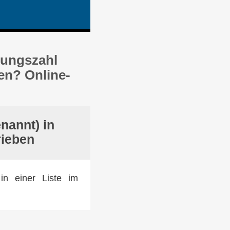
nungszahl
en? Online-
nannt) in
rieben
in einer Liste im