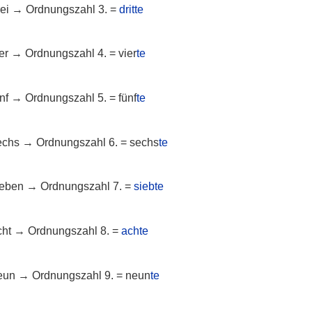
rei → Ordnungszahl 3. =
dritte
ier → Ordnungszahl 4. = vier
te
ünf → Ordnungszahl 5. = fünf
te
sechs → Ordnungszahl 6. = sechs
te
sieben → Ordnungszahl 7. =
siebte
acht → Ordnungszahl 8. =
achte
neun → Ordnungszahl 9. = neun
te