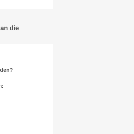
an die
rden?
n: