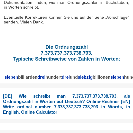
Dokumentation finden, wie man Ordnungszahlen in Buchstaben,
in Worten schreibt.
Eventuelle Korrekturen können Sie uns auf der Seite „Vorschläge“
senden. Vielen Dank.
Die Ordnungszahl
7.373.737.373.738.793.
Typische Schreibweise von Zahlen in Worten:
sieben
billiarden
drei
hundert
drei
und
siebzig
billionen
sieben
hun
[DE] Wie schreibt man 7.373.737.373.738.793. als
Ordnungszahl in Worten auf Deutsch? Online-Rechner [EN]
Write ordinal number 7,373,737,373,738,793 in Words, in
English, Online Calculator