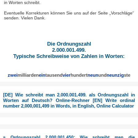
in Worten schreibt.
Eventuelle Korrekturen können Sie uns auf der Seite „Vorschläge“
senden. Vielen Dank.
Die Ordnungszahl
2.000.001.499.
Typische Schreibweise von Zahlen in Worten:
zwei
milliarden
ein
tausend
vier
hundert
neun
und
neunzig
ste
[DE] Wie schreibt man 2.000.001.499. als Ordnungszahl in
Worten auf Deutsch? Online-Rechner [EN] Write ordinal
number 2,000,001,499 in Words, in English, Online Calculator
» Ordnungszahl 2.000.001.450: Wie schreibt man die