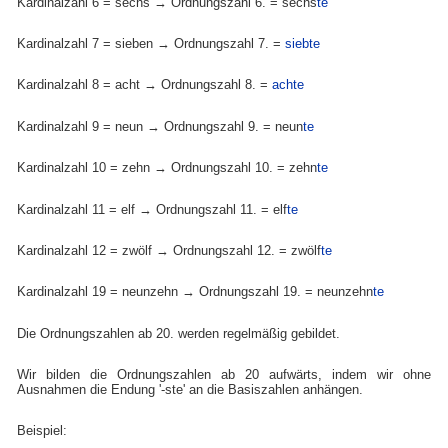
Kardinalzahl 6 = sechs → Ordnungszahl 6. = sechs
te
Kardinalzahl 7 = sieben → Ordnungszahl 7. =
siebte
Kardinalzahl 8 = acht → Ordnungszahl 8. =
achte
Kardinalzahl 9 = neun → Ordnungszahl 9. = neun
te
Kardinalzahl 10 = zehn → Ordnungszahl 10. = zehn
te
Kardinalzahl 11 = elf → Ordnungszahl 11. = elf
te
Kardinalzahl 12 = zwölf → Ordnungszahl 12. = zwölf
te
Kardinalzahl 19 = neunzehn → Ordnungszahl 19. = neunzehn
te
Die Ordnungszahlen ab 20. werden regelmäßig gebildet.
Wir bilden die Ordnungszahlen ab 20 aufwärts, indem wir ohne
Ausnahmen die Endung '-ste' an die Basiszahlen anhängen.
Beispiel: