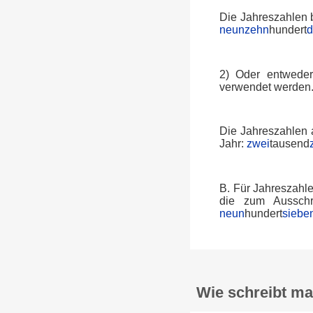
Die Jahreszahlen b
neunzehn
hundert
d
2) Oder entweder
verwendet werden
Die Jahreszahlen 
Jahr:
zwei
tausend
B. Für Jahreszahl
die zum Ausschr
neun
hundert
siebe
Wie schreibt ma