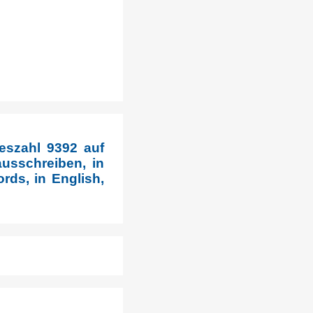
eszahl 9392 auf
usschreiben, in
rds, in English,