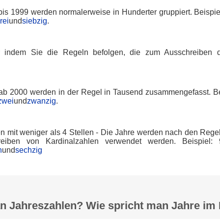
is 1999 werden normalerweise in Hunderter gruppiert. Beispie
rei
und
siebzig
.
 indem Sie die Regeln befolgen, die zum Ausschreiben d
.
ab 2000 werden in der Regel in Tausend zusammengefasst. Be
zwei
und
zwanzig
.
en mit weniger als 4 Stellen - Die Jahre werden nach den Rege
eiben von Kardinalzahlen verwendet werden. Beispiel:
n
und
sechzig
n Jahreszahlen? Wie spricht man Jahre im