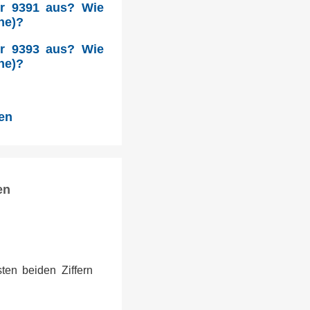
hr 9391 aus? Wie
he)?
hr 9393 aus? Wie
he)?
den
en
ten beiden Ziffern