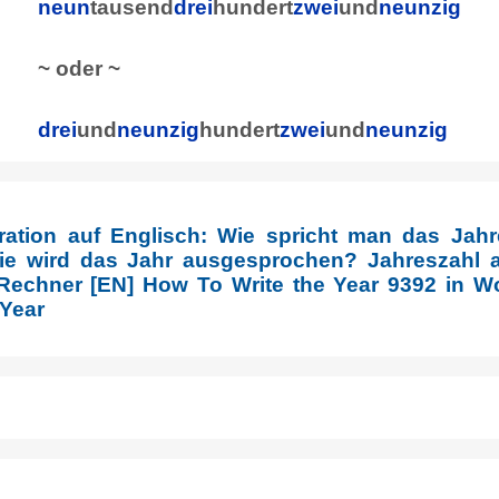
neun
tausend
drei
hundert
zwei
und
neunzig
~ oder ~
drei
und
neunzig
hundert
zwei
und
neunzig
ration auf Englisch: Wie spricht man das Jahr
e wird das Jahr ausgesprochen? Jahreszahl a
Rechner [EN] How To Write the Year 9392 in Wo
 Year