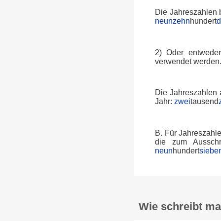
Die Jahreszahlen b
neunzehn
hundert
d
2) Oder entweder
verwendet werden
Die Jahreszahlen 
Jahr:
zwei
tausend
B. Für Jahreszahl
die zum Ausschr
neun
hundert
siebe
Wie schreibt ma