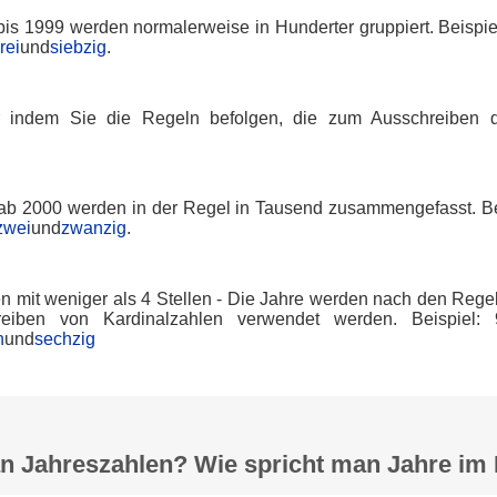
is 1999 werden normalerweise in Hunderter gruppiert. Beispie
rei
und
siebzig
.
 indem Sie die Regeln befolgen, die zum Ausschreiben d
.
ab 2000 werden in der Regel in Tausend zusammengefasst. Be
zwei
und
zwanzig
.
en mit weniger als 4 Stellen - Die Jahre werden nach den Rege
eiben von Kardinalzahlen verwendet werden. Beispiel:
n
und
sechzig
n Jahreszahlen? Wie spricht man Jahre im