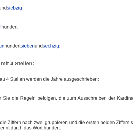
und
siebzig
f
hundert
un
hundert
sieben
und
sechzig
;
mit 4 Stellen:
au 4 Stellen werden die Jahre ausgeschrieben:
 Sie die Regeln befolgen, die zum Ausschreiben der Kardin
die Ziffern nach zwei gruppieren und die ersten beiden Ziffern
trennt durch das Wort hundert.