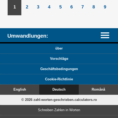
1
2
3
4
5
6
7
8
9
Umwandlungen:
über
Vorschläge
Geschäftsbedingungen
Cookie-Richtlinie
English
Deutsch
Română
© 2026 zahl-worten-geschrieben.calculators.ro
Schreiben Zahlen in Worten