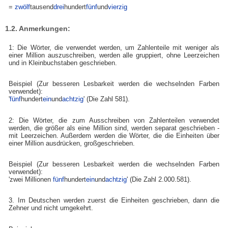
=
zwölf
tausend
drei
hundert
fünf
und
vierzig
1.2. Anmerkungen:
1: Die Wörter, die verwendet werden, um Zahlenteile mit weniger als
einer Million auszuschreiben, werden alle gruppiert, ohne Leerzeichen
und in Kleinbuchstaben geschrieben.
Beispiel (Zur besseren Lesbarkeit werden die wechselnden Farben
verwendet):
'
fünf
hundert
ein
und
achtzig
' (Die Zahl 581).
2: Die Wörter, die zum Ausschreiben von Zahlenteilen verwendet
werden, die größer als eine Million sind, werden separat geschrieben -
mit Leerzeichen. Außerdem werden die Wörter, die die Einheiten über
einer Million ausdrücken, großgeschrieben.
Beispiel (Zur besseren Lesbarkeit werden die wechselnden Farben
verwendet):
'zwei Millionen
fünf
hundert
ein
und
achtzig
' (Die Zahl 2.000.581).
3. Im Deutschen werden zuerst die Einheiten geschrieben, dann die
Zehner und nicht umgekehrt.