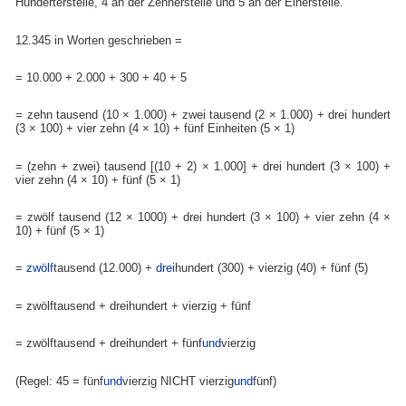
Hunderterstelle, 4 an der Zehnerstelle und 5 an der Einerstelle.
12.345 in Worten geschrieben =
= 10.000 + 2.000 + 300 + 40 + 5
= zehn tausend (10 × 1.000) + zwei tausend (2 × 1.000) + drei hundert
(3 × 100) + vier zehn (4 × 10) + fünf Einheiten (5 × 1)
= (zehn + zwei) tausend [(10 + 2) × 1.000] + drei hundert (3 × 100) +
vier zehn (4 × 10) + fünf (5 × 1)
= zwölf tausend (12 × 1000) + drei hundert (3 × 100) + vier zehn (4 ×
10) + fünf (5 × 1)
=
zwölf
tausend (12.000) +
drei
hundert (300) + vierzig (40) + fünf (5)
= zwölftausend + dreihundert + vierzig + fünf
= zwölftausend + dreihundert + fünf
und
vierzig
(Regel: 45 = fünf
und
vierzig NICHT vierzig
und
fünf)