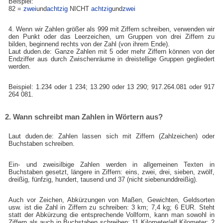
Beispiel:
82 =
zwei
und
achtzig
NICHT
achtzig
und
zwei
4. Wenn wir Zahlen größer als 999 mit Ziffern schreiben, verwenden wir
den Punkt oder das Leerzeichen, um Gruppen von drei Ziffern zu
bilden, beginnend rechts von der Zahl (von ihrem Ende).
Laut duden.de: Ganze Zahlen mit 5 oder mehr Ziffern können von der
Endziffer aus durch Zwischenräume in dreistellige Gruppen gegliedert
werden.
Beispiel: 1.234 oder 1 234; 13.290 oder 13 290; 917.264.081 oder 917
264 081.
2. Wann schreibt man Zahlen in Wörtern aus?
Laut duden.de: Zahlen lassen sich mit Ziffern (Zahlzeichen) oder
Buchstaben schreiben.
Ein- und zweisilbige Zahlen werden in allgemeinen Texten in
Buchstaben gesetzt, längere in Ziffern: eins, zwei, drei, sieben, zwölf,
dreißig, fünfzig, hundert, tausend und 37 (nicht siebenunddreißig).
Auch vor Zeichen, Abkürzungen von Maßen, Gewichten, Geldsorten
usw. ist die Zahl in Ziffern zu schreiben: 3 km; 7,4 kg; 6 EUR. Steht
statt der Abkürzung die entsprechende Vollform, kann man sowohl in
Ziffern als auch in Buchstaben schreiben: 11 Kilometer/elf Kilometer; 2