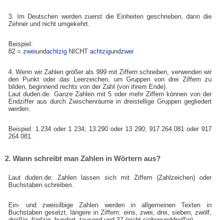
3. Im Deutschen werden zuerst die Einheiten geschrieben, dann die
Zehner und nicht umgekehrt.
Beispiel:
82 =
zwei
und
achtzig
NICHT
achtzig
und
zwei
4. Wenn wir Zahlen größer als 999 mit Ziffern schreiben, verwenden wir
den Punkt oder das Leerzeichen, um Gruppen von drei Ziffern zu
bilden, beginnend rechts von der Zahl (von ihrem Ende).
Laut duden.de: Ganze Zahlen mit 5 oder mehr Ziffern können von der
Endziffer aus durch Zwischenräume in dreistellige Gruppen gegliedert
werden.
Beispiel: 1.234 oder 1 234; 13.290 oder 13 290; 917.264.081 oder 917
264 081.
2. Wann schreibt man Zahlen in Wörtern aus?
Laut duden.de: Zahlen lassen sich mit Ziffern (Zahlzeichen) oder
Buchstaben schreiben.
Ein- und zweisilbige Zahlen werden in allgemeinen Texten in
Buchstaben gesetzt, längere in Ziffern: eins, zwei, drei, sieben, zwölf,
dreißig, fünfzig, hundert, tausend und 37 (nicht siebenunddreißig).