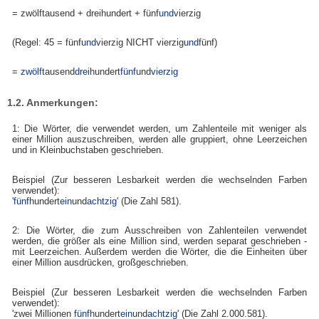
= zwölftausend + dreihundert + fünf
und
vierzig
(Regel: 45 = fünf
und
vierzig NICHT vierzig
und
fünf)
=
zwölf
tausend
drei
hundert
fünf
und
vierzig
1.2. Anmerkungen:
1: Die Wörter, die verwendet werden, um Zahlenteile mit weniger als
einer Million auszuschreiben, werden alle gruppiert, ohne Leerzeichen
und in Kleinbuchstaben geschrieben.
Beispiel (Zur besseren Lesbarkeit werden die wechselnden Farben
verwendet):
'
fünf
hundert
ein
und
achtzig
' (Die Zahl 581).
2: Die Wörter, die zum Ausschreiben von Zahlenteilen verwendet
werden, die größer als eine Million sind, werden separat geschrieben -
mit Leerzeichen. Außerdem werden die Wörter, die die Einheiten über
einer Million ausdrücken, großgeschrieben.
Beispiel (Zur besseren Lesbarkeit werden die wechselnden Farben
verwendet):
'zwei Millionen
fünf
hundert
ein
und
achtzig
' (Die Zahl 2.000.581).