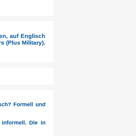
en, auf Englisch
 (Plus Military).
tsch? Formell und
informell. Die in