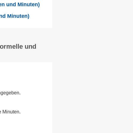
en und Minuten)
und Minuten)
formelle und
angegeben.
e Minuten.