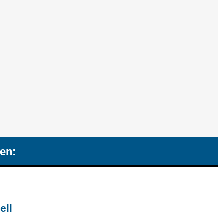
en:
ell