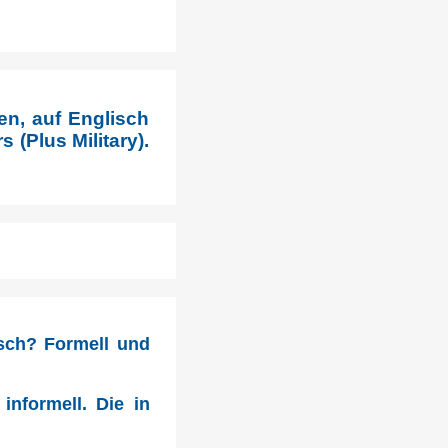
en, auf Englisch
 (Plus Military).
tsch? Formell und
informell. Die in