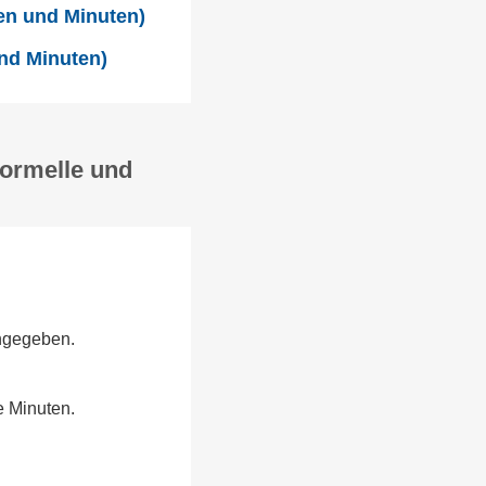
en und Minuten)
und Minuten)
formelle und
angegeben.
e Minuten.