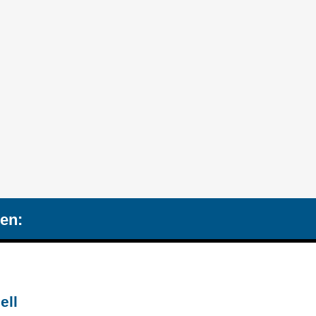
en:
ell