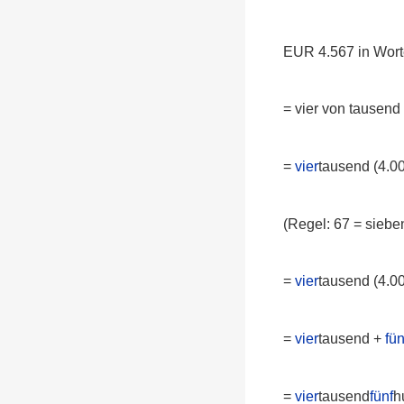
EUR 4.567 in Worte
= vier von tausend
=
vier
tausend (4.0
(Regel: 67 = siebe
=
vier
tausend (4.0
=
vier
tausend +
fün
=
vier
tausend
fünf
h