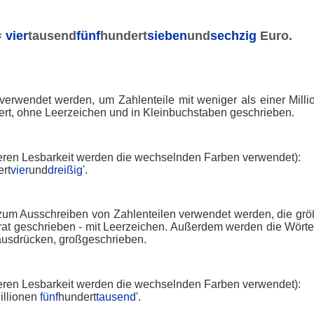
=
vier
tausend
fünf
hundert
sieben
und
sechzig
Euro.
 verwendet werden, um Zahlenteile mit weniger als einer Mill
ert, ohne Leerzeichen und in Kleinbuchstaben geschrieben.
seren Lesbarkeit werden die wechselnden Farben verwendet):
rt
vier
und
dreißig
'.
 zum Ausschreiben von Zahlenteilen verwendet werden, die größ
at geschrieben - mit Leerzeichen. Außerdem werden die Wörter
 ausdrücken, großgeschrieben.
seren Lesbarkeit werden die wechselnden Farben verwendet):
Millionen
fünf
hundert
tausend
'.