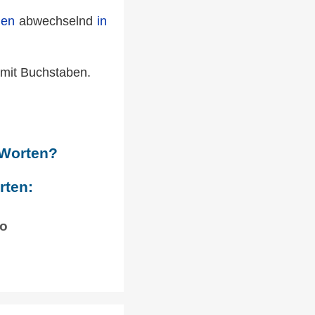
den
abwechselnd
in
 mit Buchstaben.
 Worten?
rten:
o