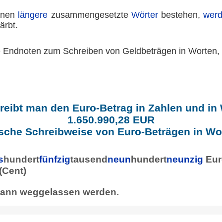
nen
längere
zusammengesetzte
Wörter
bestehen,
wer
ärbt.
e Endnoten zum Schreiben von Geldbeträgen in Worten,
reibt man den Euro-Betrag in Zahlen und in
1.650.990,28 EUR
sche Schreibweise von Euro-Beträgen in Wo
s
hundert
fünfzig
tausend
neun
hundert
neunzig
Eur
(Cent)
 kann weggelassen werden.