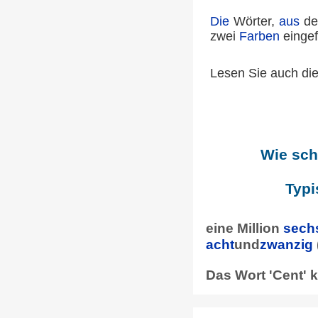
Die
Wörter,
aus
de
zwei
Farben
eingef
Lesen Sie auch di
Wie sch
Typi
eine Million
sech
acht
und
zwanzig
Das Wort 'Cent'