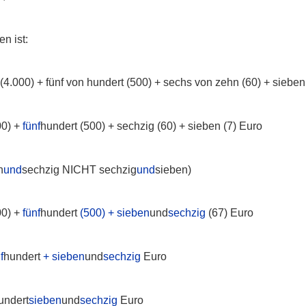
n ist:
 (4.000) + fünf von hundert (500) + sechs von zehn (60) + sieben
00) +
fünf
hundert (500) + sechzig (60) + sieben (7) Euro
n
und
sechzig NICHT sechzig
und
sieben)
00) +
fünf
hundert
(500) + sieben
und
sechzig
(67) Euro
f
hundert
+ sieben
und
sechzig
Euro
undert
sieben
und
sechzig
Euro