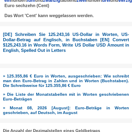
ein
hundert
fünf
und
zwanzig
tausend
zwei
hundert
drei
und
vierzig
Euro sechzehn (Cent)
Das Wort 'Cent' kann weggelassen werden.
[DE] Schreiben Sie 125.243,16 US-Dollar in Worten, US-
Dollar-Betrag auf Englisch, in Buchstaben [EN] Convert
$125,243.16 in Words Form, Write US Dollar USD Amount in
English, Spelled Out in Letters
» 125.355,86 € Euro in Worten, ausgeschrieben: Wie schreibt
man den Euro-Betrag in Zahlen und in Worten (Buchstaben).
Die Schreibweise für 125.355,86 € Euro
» Die Liste der Monatstabellen mit in Worten geschriebenen
Euro-Beträgen
» Monat 08, 2026 [August]: Euro-Beträge in Worten
geschrieben, auf Deutsch, im August
Die Anzahl der Dezimalstellen eines Geldbetrags