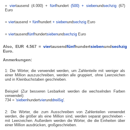
=
vier
tausend (4.000) +
fünf
hundert
(500) + sieben
und
sechzig
(67)
Euro
=
vier
tausend +
fünf
hundert
+ sieben
und
sechzig
Euro
=
vier
tausend
fünf
hundert
sieben
und
sechzig
Euro
Also, EUR 4.567 =
vier
tausend
fünf
hundert
sieben
und
sechzig
Euro.
Anmerkungen:
1: Die Wörter, die verwendet werden, um Zahlenteile mit weniger als
einer Million auszuschreiben, werden alle gruppiert, ohne Leerzeichen
und in Kleinbuchstaben geschrieben.
Beispiel (Zur besseren Lesbarkeit werden die wechselnden Farben
verwendet):
734 = '
sieben
hundert
vier
und
dreißig
'.
2: Die Wörter, die zum Ausschreiben von Zahlenteilen verwendet
werden, die größer als eine Million sind, werden separat geschrieben -
mit Leerzeichen. Außerdem werden die Wörter, die die Einheiten über
einer Million ausdrücken, großgeschrieben.