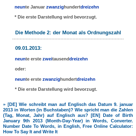
neun
te Januar
zwanzig
hundert
dreizehn
* Die erste Darstellung wird bevorzugt.
Die Methode 2: der Monat als Ordnungszahl
09.01.2013:
neun
te erste
zwei
tausend
dreizehn
oder:
neun
te erste
zwanzig
hundert
dreizehn
* Die erste Darstellung wird bevorzugt.
» [DE] Wie schreibt man auf Englisch das Datum 9. januar
2013 in Worten (in Buchstaben)? Wie spricht man die Zahlen
(Tag, Monat, Jahr) auf Englisch aus? [EN] Date of Birth
January 9th 2013 (Month-Day-Year) in Words, Converter.
Number Date To Words, in English, Free Online Calculator:
How To Say It and Write It