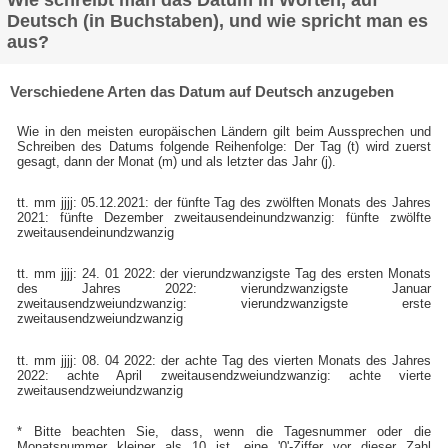
Wie schreibt man das Datum in Worten, auf
Deutsch (in Buchstaben), und wie spricht man es
aus?
Verschiedene Arten das Datum auf Deutsch anzugeben
Wie in den meisten europäischen Ländern gilt beim Aussprechen und
Schreiben des Datums folgende Reihenfolge: Der Tag (t) wird zuerst
gesagt, dann der Monat (m) und als letzter das Jahr (j).
tt. mm jjjj: 05.12.2021: der fünfte Tag des zwölften Monats des Jahres
2021: fünfte Dezember zweitausendeinundzwanzig: fünfte zwölfte
zweitausendeinundzwanzig
tt. mm jjjj: 24. 01 2022: der vierundzwanzigste Tag des ersten Monats
des Jahres 2022: vierundzwanzigste Januar
zweitausendzweiundzwanzig: vierundzwanzigste erste
zweitausendzweiundzwanzig
tt. mm jjjj: 08. 04 2022: der achte Tag des vierten Monats des Jahres
2022: achte April zweitausendzweiundzwanzig: achte vierte
zweitausendzweiundzwanzig
* Bitte beachten Sie, dass, wenn die Tagesnummer oder die
Monatsnummer kleiner als 10 ist, eine '0'-Ziffer vor dieser Zahl