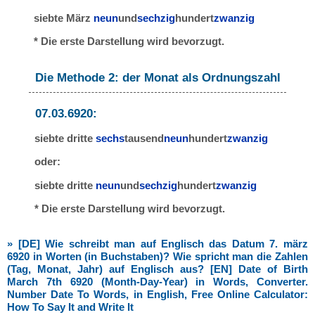
siebte März
neun
und
sechzig
hundert
zwanzig
* Die erste Darstellung wird bevorzugt.
Die Methode 2: der Monat als Ordnungszahl
07.03.6920:
siebte dritte
sechs
tausend
neun
hundert
zwanzig
oder:
siebte dritte
neun
und
sechzig
hundert
zwanzig
* Die erste Darstellung wird bevorzugt.
» [DE] Wie schreibt man auf Englisch das Datum 7. märz
6920 in Worten (in Buchstaben)? Wie spricht man die Zahlen
(Tag, Monat, Jahr) auf Englisch aus? [EN] Date of Birth
March 7th 6920 (Month-Day-Year) in Words, Converter.
Number Date To Words, in English, Free Online Calculator:
How To Say It and Write It