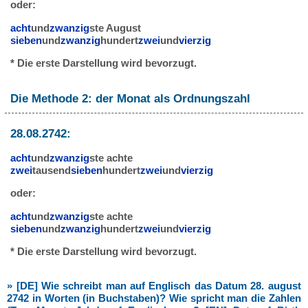
oder:
acht
und
zwanzig
ste August
sieben
und
zwanzig
hundert
zwei
und
vierzig
* Die erste Darstellung wird bevorzugt.
Die Methode 2: der Monat als Ordnungszahl
28.08.2742:
acht
und
zwanzig
ste achte
zwei
tausend
sieben
hundert
zwei
und
vierzig
oder:
acht
und
zwanzig
ste achte
sieben
und
zwanzig
hundert
zwei
und
vierzig
* Die erste Darstellung wird bevorzugt.
» [DE] Wie schreibt man auf Englisch das Datum 28. august
2742 in Worten (in Buchstaben)? Wie spricht man die Zahlen