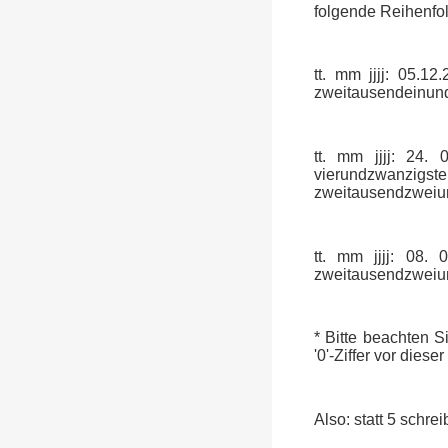
folgende Reihenfolg
tt. mm jjjj: 05.1
zweitausendeinund
tt. mm jjjj: 24.
vierundzwanzig
zweitausendzweiu
tt. mm jjjj: 08.
zweitausendzweiun
* Bitte beachten 
'0'-Ziffer vor diese
Also: statt 5 schrei