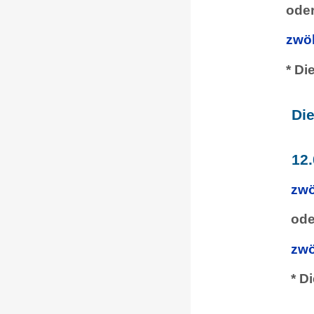
oder
zwöl
* Di
Di
12.
zwö
ode
zwö
* D