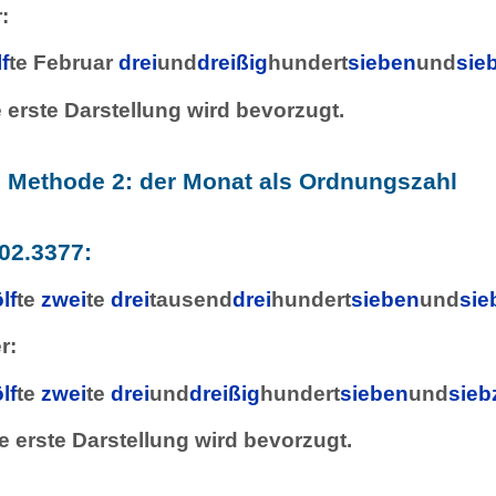
:
f
te Februar
drei
und
dreißig
hundert
sieben
und
sie
e erste Darstellung wird bevorzugt.
e Methode 2: der Monat als Ordnungszahl
02.3377:
lf
te
zwei
te
drei
tausend
drei
hundert
sieben
und
sie
r:
lf
te
zwei
te
drei
und
dreißig
hundert
sieben
und
sieb
ie erste Darstellung wird bevorzugt.