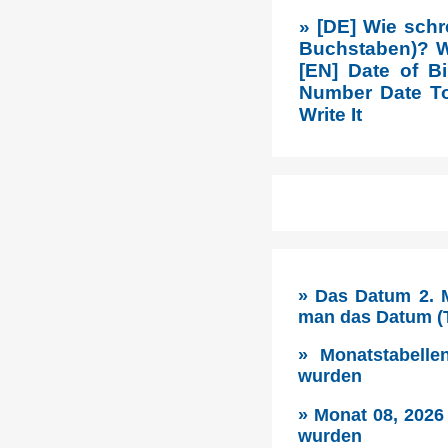
» [DE] Wie schr
Buchstaben)? Wi
[EN] Date of B
Number Date To
Write It
» Das Datum 2. M
man das Datum (T
» Monatstabelle
wurden
» Monat 08, 2026
wurden