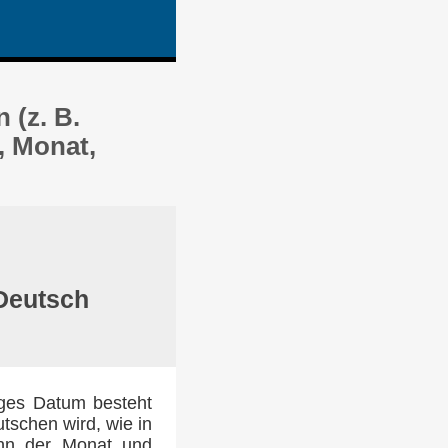
 (z. B.
, Monat,
 Deutsch
iges Datum besteht
tschen wird, wie in
ann der Monat und