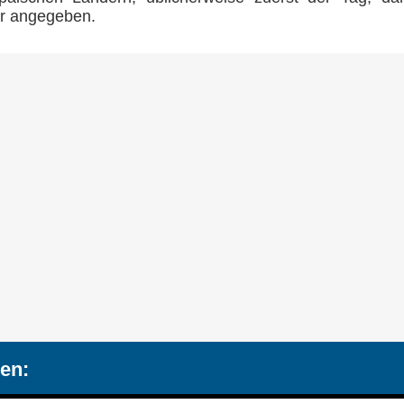
hr angegeben.
en: