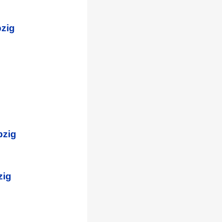
bzig
bzig
zig