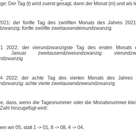
e: Der Tag (t) wird zuerst gesagt, dann der Monat (m) und als let
2.2021: der fünfte Tag des zwölften Monats des Jahres 202
zwanzig: fünfte zwölfte zweitausendeinundzwanzig
 01 2022: der vierundzwanzigste Tag des ersten Monats
ste Januar zweitausendzweiundzwanzig: vierundz
ndzwanzig
 04 2022: der achte Tag des vierten Monats des Jahres 
dzwanzig: achte vierte zweitausendzweiundzwanzig
Sie, dass, wenn die Tagesnummer oder die Monatsnummer kleine
r Zahl hinzugefügt wird:
ben wir 05, statt 1 -> 01, 8 -> 08, 4 -> 04.