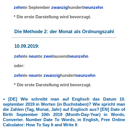
zehn
te September
zwanzig
hundert
neunzehn
* Die erste Darstellung wird bevorzugt.
Die Methode 2: der Monat als Ordnungszahl
10.09.2019:
zehn
te
neun
te
zwei
tausend
neunzehn
oder:
zehn
te
neun
te
zwanzig
hundert
neunzehn
* Die erste Darstellung wird bevorzugt.
» [DE] Wie schreibt man auf Englisch das Datum 10.
september 2019 in Worten (in Buchstaben)? Wie spricht man
die Zahlen (Tag, Monat, Jahr) auf Englisch aus? [EN] Date of
Birth September 10th 2019 (Month-Day-Year) in Words,
Converter. Number Date To Words, in English, Free Online
Calculator: How To Say It and Write It