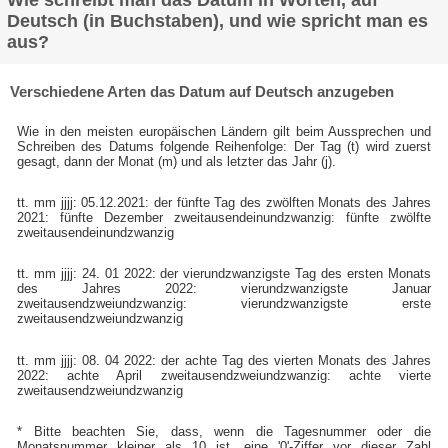
Wie schreibt man das Datum in Worten, auf
Deutsch (in Buchstaben), und wie spricht man es
aus?
Verschiedene Arten das Datum auf Deutsch anzugeben
Wie in den meisten europäischen Ländern gilt beim Aussprechen und
Schreiben des Datums folgende Reihenfolge: Der Tag (t) wird zuerst
gesagt, dann der Monat (m) und als letzter das Jahr (j).
tt. mm jjjj: 05.12.2021: der fünfte Tag des zwölften Monats des Jahres
2021: fünfte Dezember zweitausendeinundzwanzig: fünfte zwölfte
zweitausendeinundzwanzig
tt. mm jjjj: 24. 01 2022: der vierundzwanzigste Tag des ersten Monats
des Jahres 2022: vierundzwanzigste Januar
zweitausendzweiundzwanzig: vierundzwanzigste erste
zweitausendzweiundzwanzig
tt. mm jjjj: 08. 04 2022: der achte Tag des vierten Monats des Jahres
2022: achte April zweitausendzweiundzwanzig: achte vierte
zweitausendzweiundzwanzig
* Bitte beachten Sie, dass, wenn die Tagesnummer oder die
Monatsnummer kleiner als 10 ist, eine '0'-Ziffer vor dieser Zahl