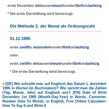
erste Dezember
ein
tausend
neun
hundert
fünf
und
achtzig
* Die erste Darstellung wird bevorzugt.
Die Methode 2: der Monat als Ordnungszahl
01.12.1985:
erste
zwölf
te
neunzehn
hundert
fünf
und
achtzig
oder:
erste
zwölf
te
ein
tausend
neun
hundert
fünf
und
achtzig
* Die erste Darstellung wird bevorzugt.
» [DE] Wie schreibt man auf Englisch das Datum 1. dezember
1985 in Worten (in Buchstaben)? Wie spricht man die Zahlen
(Tag, Monat, Jahr) auf Englisch aus? [EN] Date of Birth
December 1st 1985 (Month-Day-Year) in Words, Converter.
Number Date To Words, in English, Free Online Calculator:
How To Say It and Write It