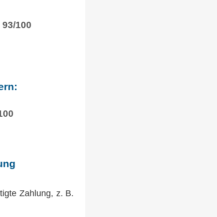
93/100
ern:
100
lung
igte Zahlung, z. B.