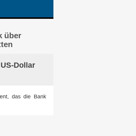
k über
tten
 US-Dollar
ment, das die Bank