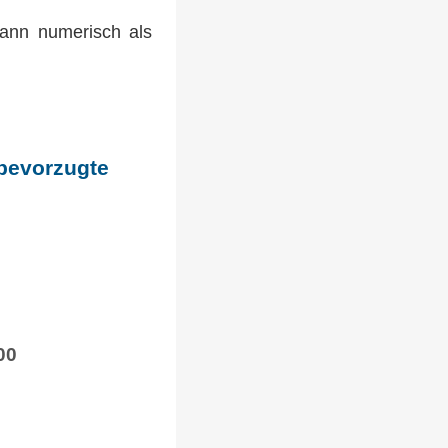
kann numerisch als
 bevorzugte
00