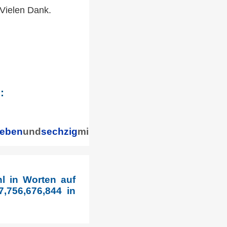
 Vielen Dank.
:
ieben
und
sechzig
milliarden
sieben
hundert
sechs
u
l in Worten auf
,756,676,844 in