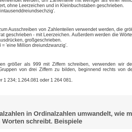
 verwendet werden, um Zahlenteile mit weniger als einer Mill
ert, ohne Leerzeichen und in Kleinbuchstaben geschrieben.
'eintausenddreiundsechzig'.
 zum Ausschreiben von Zahlenteilen verwendet werden, die größ
at geschrieben - mit Leerzeichen. Außerdem werden die Wörter
 ausdrücken, großgeschrieben.
 = 'eine Million dreiundzwanzig'.
en größer als 999 mit Ziffern schreiben, verwenden wir d
ruppen von drei Ziffern zu bilden, beginnend rechts von d
er 1 234; 1.264.081 oder 1 264 081.
lzahlen in Ordinalzahlen umwandelt, wie m
 Worten schreibt. Beispiele