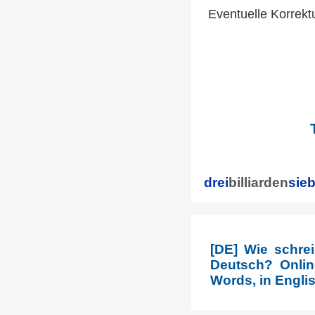
Eventuelle Korrekt
drei
billiarden
sie
[DE] Wie schre
Deutsch? Onlin
Words, in Englis