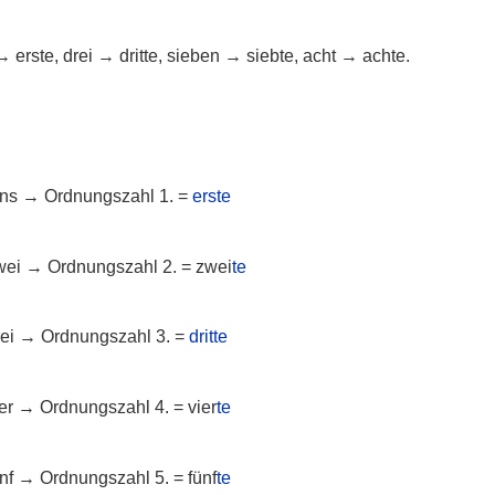
erste, drei → dritte, sieben → siebte, acht → achte.
eins → Ordnungszahl 1. =
erste
zwei → Ordnungszahl 2. = zwei
te
rei → Ordnungszahl 3. =
dritte
ier → Ordnungszahl 4. = vier
te
ünf → Ordnungszahl 5. = fünf
te