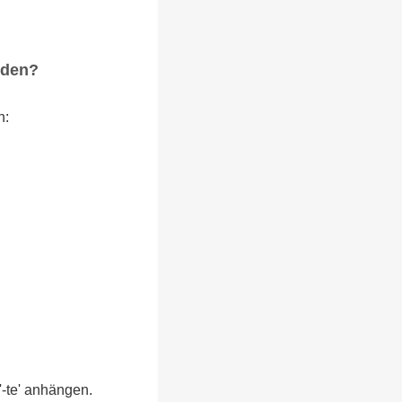
rden?
n:
'-te' anhängen.