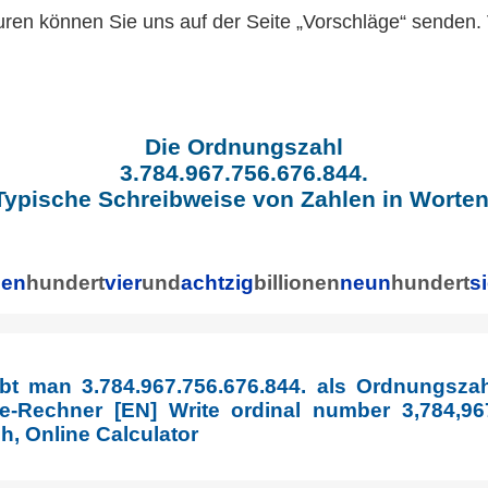
uren können Sie uns auf der Seite „Vorschläge“ senden.
Die Ordnungszahl
3.784.967.756.676.844.
Typische Schreibweise von Zahlen in Worten
ben
hundert
vier
und
achtzig
billionen
neun
hundert
s
ibt man 3.784.967.756.676.844. als Ordnungszah
e-Rechner [EN] Write ordinal number 3,784,967
h, Online Calculator