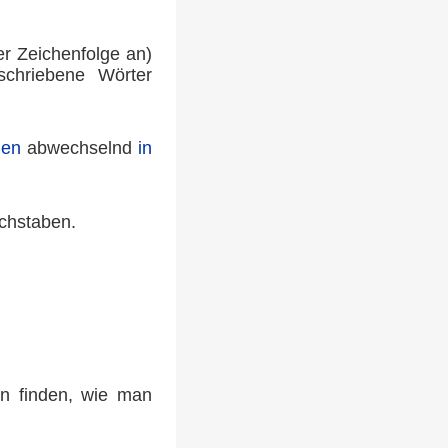
er Zeichenfolge an)
chriebene Wörter
den
abwechselnd
in
chstaben.
on finden, wie man