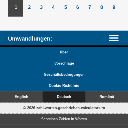
1
2
3
4
5
6
7
8
9
Umwandlungen:
über
Vorschläge
Geschäftsbedingungen
Cookie-Richtlinie
English
Deutsch
Română
© 2026 zahl-worten-geschrieben.calculators.ro
Schreiben Zahlen in Worten