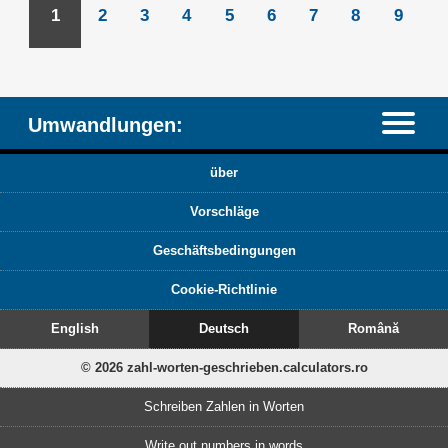
1
2
3
4
5
6
7
8
9
Umwandlungen:
über
Vorschläge
Geschäftsbedingungen
Cookie-Richtlinie
English
Deutsch
Română
© 2026 zahl-worten-geschrieben.calculators.ro
Schreiben Zahlen in Worten
Write out numbers in words