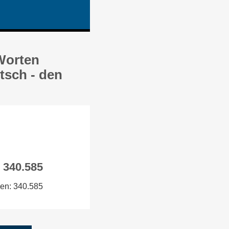
 Worten
tsch - den
n 340.585
den: 340.585