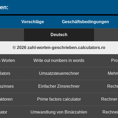
en:
Vorschläge
Geschäftsbedingungen
Deutsch
© 2026 zahl-worten-geschrieben.calculators.ro
n Worten
Write out numbers in words
Pro
lators
Umsatzsteuerrechner
Mehrw
szinses
Einfacher Zinsrechner
Rechn
aktoren
Prime factors calculator
Rechner 
ator
Umwandlung von Binärzahlen
Rechner