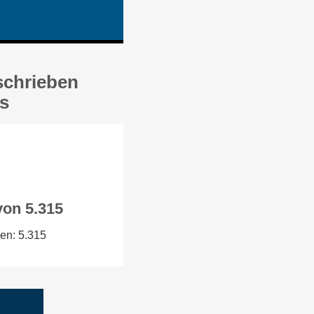
schrieben
ns
von 5.315
en: 5.315