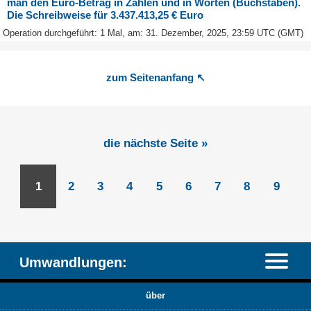
man den Euro-Betrag in Zahlen und in Worten (Buchstaben).
Die Schreibweise für 3.437.413,25 € Euro
Operation durchgeführt: 1 Mal, am: 31. Dezember, 2025, 23:59 UTC (GMT)
zum Seitenanfang ↖
die nächste Seite »
1
2
3
4
5
6
7
8
9
Umwandlungen:
über