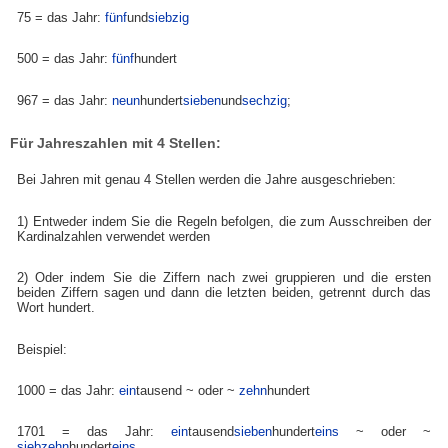
75 = das Jahr:
fünf
und
siebzig
500 = das Jahr:
fünf
hundert
967 = das Jahr:
neun
hundert
sieben
und
sechzig
;
Für Jahreszahlen mit 4 Stellen:
Bei Jahren mit genau 4 Stellen werden die Jahre ausgeschrieben:
1) Entweder indem Sie die Regeln befolgen, die zum Ausschreiben der
Kardinalzahlen verwendet werden
2) Oder indem Sie die Ziffern nach zwei gruppieren und die ersten
beiden Ziffern sagen und dann die letzten beiden, getrennt durch das
Wort hundert.
Beispiel:
1000 = das Jahr:
ein
tausend
~ oder ~
zehn
hundert
1701 = das Jahr:
ein
tausend
sieben
hundert
eins
~ oder ~
siebzehn
hundert
eins