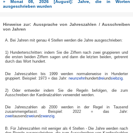
» Monat 08, 2026 [August]: Jahre, die in Worten
ausgeschrieben wurden
Hinweise zur: Aussprache von Jahreszahlen / Ausschreiben
von Jahren
A. Bei Jahren mit genau 4 Stellen werden die Jahre ausgeschrieben:
1) Hunderterschritten: indem Sie die Ziffern nach zwei gruppieren und
die ersten beiden Ziffern sagen und dann die letzten beiden, getrennt
durch das Wort hundert.
Die Jahreszahlen bis 1999 werden normalerweise in Hunderter
gruppiert. Beispiel: 1973 = das Jahr:
neunzehn
hundert
drei
und
siebzig
.
2) Oder entweder indem Sie die Regeln befolgen, die zum
Ausschreiben der Kardinalzahlen verwendet werden.
Die Jahreszahlen ab 2000 werden in der Regel in Tausend
zusammengefasst. Beispiel: 2022 = das Jahr:
zwei
tausend
zwei
und
zwanzig
.
B. Für Jahreszahlen mit weniger als 4 Stellen - Die Jahre werden nach
den Regeln ausgeschrieben, die zum Ausschreiben von Kardinalzahlen