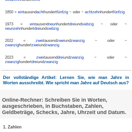
1850 =
ein
tausend
acht
hundert
fünfzig
~ oder ~
achtzehn
hundert
fünfzig
1973 =
ein
tausend
neun
hundert
drei
und
siebzig
~ oder ~
neunzehn
hundert
drei
und
siebzig
2022 =
zwei
tausend
zwei
und
zwanzig
~ oder ~
zwanzig
hundert
zwei
und
zwanzig
2023 =
zwei
tausend
drei
und
zwanzig
~ oder ~
zwanzig
hundert
drei
und
zwanzig
Der vollständige Artikel: Lernen Sie, wie man Jahre in
Worten ausschreibt. Wie spricht man Jahre auf Deutsch aus?
Online-Rechner: Schreiben Sie in Worten,
ausgeschrieben, in Buchstaben, Zahlen,
Geldbeträge, Schecks, Jahre, Uhrzeit und Datum.
1. Zahlen