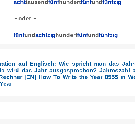
acht
tausend
fünf
hundert
fünf
und
fünfzig
~ oder ~
fünf
und
achtzig
hundert
fünf
und
fünfzig
ration auf Englisch: Wie spricht man das Jahr
e wird das Jahr ausgesprochen? Jahreszahl a
Rechner [EN] How To Write the Year 8555 in Wo
 Year