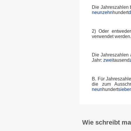
Die Jahreszahlen b
neunzehn
hundert
d
2) Oder entweder
verwendet werden
Die Jahreszahlen 
Jahr:
zwei
tausend
B. Für Jahreszahl
die zum Ausschr
neun
hundert
siebe
Wie schreibt ma