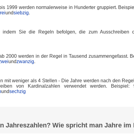
is 1999 werden normalerweise in Hunderter gruppiert. Beispie
rei
und
siebzig
.
 indem Sie die Regeln befolgen, die zum Ausschreiben d
.
ab 2000 werden in der Regel in Tausend zusammengefasst. Be
zwei
und
zwanzig
.
en mit weniger als 4 Stellen - Die Jahre werden nach den Rege
eiben von Kardinalzahlen verwendet werden. Beispiel:
n
und
sechzig
n Jahreszahlen? Wie spricht man Jahre im