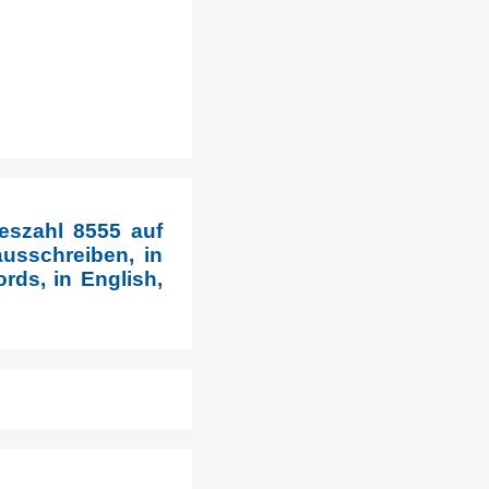
eszahl 8555 auf
usschreiben, in
rds, in English,