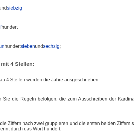
und
siebzig
f
hundert
un
hundert
sieben
und
sechzig
;
mit 4 Stellen:
au 4 Stellen werden die Jahre ausgeschrieben:
 Sie die Regeln befolgen, die zum Ausschreiben der Kardin
die Ziffern nach zwei gruppieren und die ersten beiden Ziffern
trennt durch das Wort hundert.