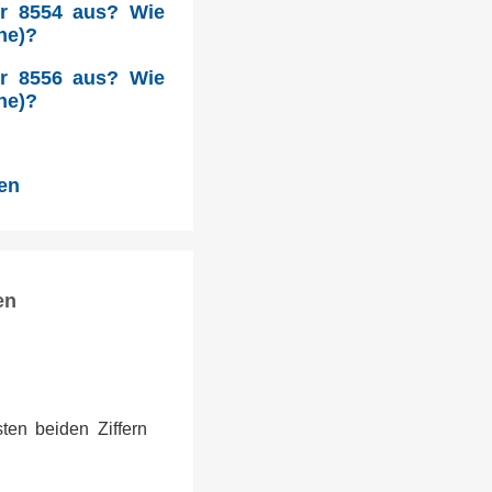
hr 8554 aus? Wie
he)?
hr 8556 aus? Wie
he)?
den
en
ten beiden Ziffern