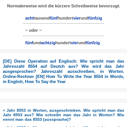
Normalerweise wird die kürzere Schreibweise bevorzugt.
acht
tausend
fünf
hundert
vier
und
fünfzig
~ oder ~
fünf
und
achtzig
hundert
vier
und
fünfzig
[DE] Diese Operation auf Englisch: Wie spricht man das
Jahreszahl 8554 auf Deutch aus? Wie wird das Jahr
ausgesprochen? Jahreszahl ausschreiben, in Worten.
Online-Rechner [EN] How To Write the Year 8554 in Words,
in English, How To Say the Year
» Jahr 8553 in Worten, ausgeschrieben. Wie spricht man das
Jahr 8553 aus? Wie schreibt man das Jahr in Worten? Wie
nennt man das 8553 (aussprache)?