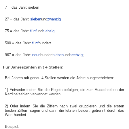
7 = das Jahr: sieben
27 = das Jahr:
sieben
und
zwanzig
75 = das Jahr:
fünf
und
siebzig
500 = das Jahr:
fünf
hundert
967 = das Jahr:
neun
hundert
sieben
und
sechzig
;
Für Jahreszahlen mit 4 Stellen:
Bei Jahren mit genau 4 Stellen werden die Jahre ausgeschrieben:
1) Entweder indem Sie die Regeln befolgen, die zum Ausschreiben der
Kardinalzahlen verwendet werden
2) Oder indem Sie die Ziffern nach zwei gruppieren und die ersten
beiden Ziffern sagen und dann die letzten beiden, getrennt durch das
Wort hundert.
Beispiel: