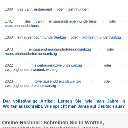
1000 = das Jahr:
ein
tausend
~ oder ~
zehn
hundert
1701 = das Jahr:
ein
tausend
sieben
hundert
eins
~ oder ~
siebzehn
hundert
eins
1850 =
ein
tausend
acht
hundert
fünfzig
~ oder ~
achtzehn
hundert
fünfzig
1973 =
ein
tausend
neun
hundert
drei
und
siebzig
~ oder ~
neunzehn
hundert
drei
und
siebzig
2022 =
zwei
tausend
zwei
und
zwanzig
~ oder ~
zwanzig
hundert
zwei
und
zwanzig
2023 =
zwei
tausend
drei
und
zwanzig
~ oder ~
zwanzig
hundert
drei
und
zwanzig
Der vollständige Artikel: Lernen Sie, wie man Jahre in
Worten ausschreibt. Wie spricht man Jahre auf Deutsch aus?
Online-Rechner: Schreiben Sie in Worten,