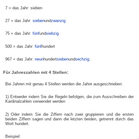
7 = das Jahr: sieben
27 = das Jahr:
sieben
und
zwanzig
75 = das Jahr:
fünf
und
siebzig
500 = das Jahr:
fünf
hundert
967 = das Jahr:
neun
hundert
sieben
und
sechzig
;
Für Jahreszahlen mit 4 Stellen:
Bei Jahren mit genau 4 Stellen werden die Jahre ausgeschrieben:
1) Entweder indem Sie die Regeln befolgen, die zum Ausschreiben der
Kardinalzahlen verwendet werden
2) Oder indem Sie die Ziffern nach zwei gruppieren und die ersten
beiden Ziffern sagen und dann die letzten beiden, getrennt durch das
Wort hundert.
Beispiel: