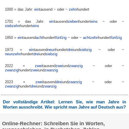
1000 = das Jahr:
ein
tausend
~ oder ~
zehn
hundert
1701 = das Jahr:
ein
tausend
sieben
hundert
eins
~ oder ~
siebzehn
hundert
eins
1850 =
ein
tausend
acht
hundert
fünfzig
~ oder ~
achtzehn
hundert
fünfzig
1973 =
ein
tausend
neun
hundert
drei
und
siebzig
~ oder ~
neunzehn
hundert
drei
und
siebzig
2022 =
zwei
tausend
zwei
und
zwanzig
~ oder ~
zwanzig
hundert
zwei
und
zwanzig
2023 =
zwei
tausend
drei
und
zwanzig
~ oder ~
zwanzig
hundert
drei
und
zwanzig
Der vollständige Artikel: Lernen Sie, wie man Jahre in
Worten ausschreibt. Wie spricht man Jahre auf Deutsch aus?
Online-Rechner: Schreiben Sie in Worten,