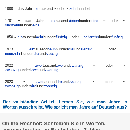
1000 = das Jahr:
ein
tausend
~ oder ~
zehn
hundert
1701 = das Jahr:
ein
tausend
sieben
hundert
eins
~ oder ~
siebzehn
hundert
eins
1850 =
ein
tausend
acht
hundert
fünfzig
~ oder ~
achtzehn
hundert
fünfzig
1973 =
ein
tausend
neun
hundert
drei
und
siebzig
~ oder ~
neunzehn
hundert
drei
und
siebzig
2022 =
zwei
tausend
zwei
und
zwanzig
~ oder ~
zwanzig
hundert
zwei
und
zwanzig
2023 =
zwei
tausend
drei
und
zwanzig
~ oder ~
zwanzig
hundert
drei
und
zwanzig
Der vollständige Artikel: Lernen Sie, wie man Jahre in
Worten ausschreibt. Wie spricht man Jahre auf Deutsch aus?
Online-Rechner: Schreiben Sie in Worten,
ausgeschrieben, in Buchstaben, Zahlen,