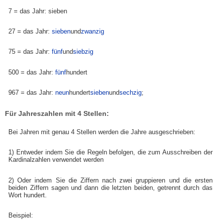
7 = das Jahr: sieben
27 = das Jahr:
sieben
und
zwanzig
75 = das Jahr:
fünf
und
siebzig
500 = das Jahr:
fünf
hundert
967 = das Jahr:
neun
hundert
sieben
und
sechzig
;
Für Jahreszahlen mit 4 Stellen:
Bei Jahren mit genau 4 Stellen werden die Jahre ausgeschrieben:
1) Entweder indem Sie die Regeln befolgen, die zum Ausschreiben der
Kardinalzahlen verwendet werden
2) Oder indem Sie die Ziffern nach zwei gruppieren und die ersten
beiden Ziffern sagen und dann die letzten beiden, getrennt durch das
Wort hundert.
Beispiel: