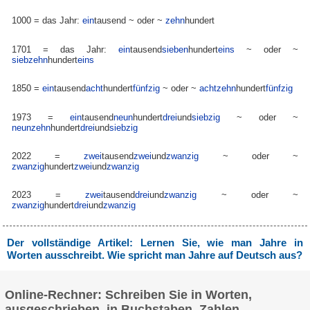
1000 = das Jahr:
ein
tausend
~ oder ~
zehn
hundert
1701 = das Jahr:
ein
tausend
sieben
hundert
eins
~ oder ~
siebzehn
hundert
eins
1850 =
ein
tausend
acht
hundert
fünfzig
~ oder ~
achtzehn
hundert
fünfzig
1973 =
ein
tausend
neun
hundert
drei
und
siebzig
~ oder ~
neunzehn
hundert
drei
und
siebzig
2022 =
zwei
tausend
zwei
und
zwanzig
~ oder ~
zwanzig
hundert
zwei
und
zwanzig
2023 =
zwei
tausend
drei
und
zwanzig
~ oder ~
zwanzig
hundert
drei
und
zwanzig
Der vollständige Artikel: Lernen Sie, wie man Jahre in
Worten ausschreibt. Wie spricht man Jahre auf Deutsch aus?
Online-Rechner: Schreiben Sie in Worten,
ausgeschrieben, in Buchstaben, Zahlen,