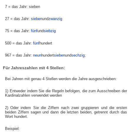
7 = das Jahr: sieben
27 = das Jahr:
sieben
und
zwanzig
75 = das Jahr:
fünf
und
siebzig
500 = das Jahr:
fünf
hundert
967 = das Jahr:
neun
hundert
sieben
und
sechzig
;
Für Jahreszahlen mit 4 Stellen:
Bei Jahren mit genau 4 Stellen werden die Jahre ausgeschrieben:
1) Entweder indem Sie die Regeln befolgen, die zum Ausschreiben der
Kardinalzahlen verwendet werden
2) Oder indem Sie die Ziffern nach zwei gruppieren und die ersten
beiden Ziffern sagen und dann die letzten beiden, getrennt durch das
Wort hundert.
Beispiel: