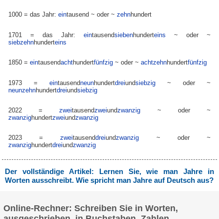
1000 = das Jahr:
ein
tausend
~ oder ~
zehn
hundert
1701 = das Jahr:
ein
tausend
sieben
hundert
eins
~ oder ~
siebzehn
hundert
eins
1850 =
ein
tausend
acht
hundert
fünfzig
~ oder ~
achtzehn
hundert
fünfzig
1973 =
ein
tausend
neun
hundert
drei
und
siebzig
~ oder ~
neunzehn
hundert
drei
und
siebzig
2022 =
zwei
tausend
zwei
und
zwanzig
~ oder ~
zwanzig
hundert
zwei
und
zwanzig
2023 =
zwei
tausend
drei
und
zwanzig
~ oder ~
zwanzig
hundert
drei
und
zwanzig
Der vollständige Artikel: Lernen Sie, wie man Jahre in
Worten ausschreibt. Wie spricht man Jahre auf Deutsch aus?
Online-Rechner: Schreiben Sie in Worten,
ausgeschrieben, in Buchstaben, Zahlen,