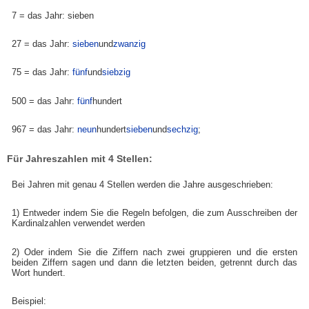
7 = das Jahr: sieben
27 = das Jahr:
sieben
und
zwanzig
75 = das Jahr:
fünf
und
siebzig
500 = das Jahr:
fünf
hundert
967 = das Jahr:
neun
hundert
sieben
und
sechzig
;
Für Jahreszahlen mit 4 Stellen:
Bei Jahren mit genau 4 Stellen werden die Jahre ausgeschrieben:
1) Entweder indem Sie die Regeln befolgen, die zum Ausschreiben der
Kardinalzahlen verwendet werden
2) Oder indem Sie die Ziffern nach zwei gruppieren und die ersten
beiden Ziffern sagen und dann die letzten beiden, getrennt durch das
Wort hundert.
Beispiel: